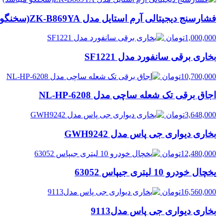
فشارسنج دیجیتالی آرم استایل مدل ZK-B869YA(سخنگو میباشد)
1,000,000
تومان
بخاری برقی سانفورد مدل SF1221
10,700,000
تومان
اجاق برقی تک شعله ساچی مدل NL-HP-6208
3,648,000
تومان
بخاری دیواری جی پاس مدل GWH9242
12,480,000
تومان
یخچال خودرو 10 لیتری جیپاس 63052
16,560,000
تومان
بخاری دیواری جی پاس مدل9113