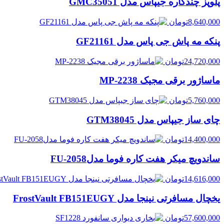
پلوپز چندکاره جیپاس مدل GMC35051
8,640,000
تومان
پنکه مه پاش جی پاس مدل GF21161
24,720,000
تومان
ماساژور برقی مجیک MP-2238
5,760,000
تومان
چای ساز جیپاس مدل GTM38045
14,400,000
تومان
ساندویچ میکر هفت کاره فوما مدلFU-2058
14,616,000
تومان
یخچال مسافرتی نینجا مدل FrostVault FB151EUGY
57,600,000
تومان