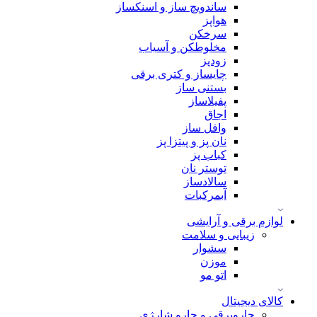
ساندویچ ساز و اسنکساز
هواپز
سرخکن
مخلوطکن و آسیاب
زودپز
چایساز و کتری برقی
بستنی ساز
پفیلاساز
اجاق
وافل ساز
نان پز و پیتزا پز
کباب پز
توستر نان
سالادساز
آبمرکبات
لوازم برقی و آرایشی
زیبایی و سلامت
سشوار
موزن
اتو مو
کالای دیجیتال
جاروبرقی و جارو شارژی