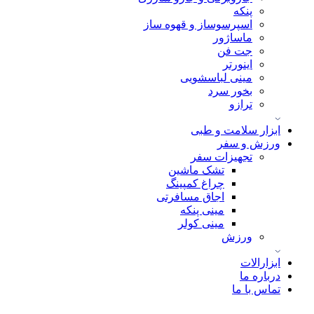
پنکه
اسپرسوساز و قهوه ساز
ماساژور
جت فن
اینورتر
مینی لباسشویی
بخور سرد
ترازو
ابزار سلامت و طبی
ورزش و سفر
تجهیزات سفر
تشک ماشین
چراغ کمپینگ
اجاق مسافرتی
مینی پنکه
مینی کولر
ورزش
ابزارالات
درباره ما
تماس با ما