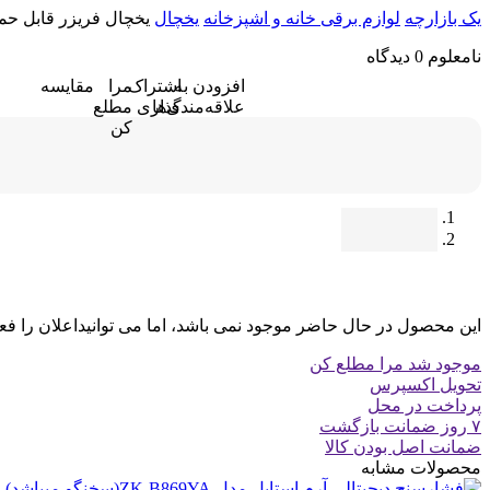
یک بازارچه
لوازم برقی خانه و اشپزخانه
یخچال
یخچال فریزر قابل حمل پاورولوژی 
نامعلوم
0 دیدگاه
افزودن به
اشتراک
مرا
مقایسه
علاقه‌مندی‌ها
گذاری
مطلع
کن
این محصول در حال حاضر موجود نمی باشد، اما می توانیداعلان را فع
موجود شد مرا مطلع کن
تحویل اکسپرس
پرداخت در محل
۷ روز ضمانت بازگشت
ضمانت اصل بودن کالا
محصولات مشابه