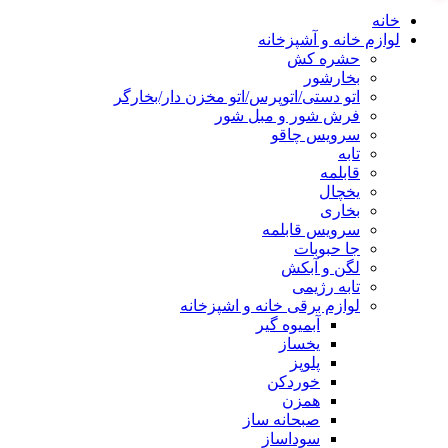
خانه
لوازم خانه و آشپزخانه
حشره کش
بخارشور
اتو دستی/اتوپرس/اتو مخزن دار/بخارگر
فرش شور و مبل شور
سرویس چاقو
تابه
قابلمه
یخچال
بخاری
سرویس قابلمه
جا حبوبات
لگن و آبکش
تابه رژیمی
لوازم برقی خانه و اشپزخانه
آبمیوه گیر
یخساز
پلوپز
خوردکن
همزن
صبحانه ساز
سوداساز