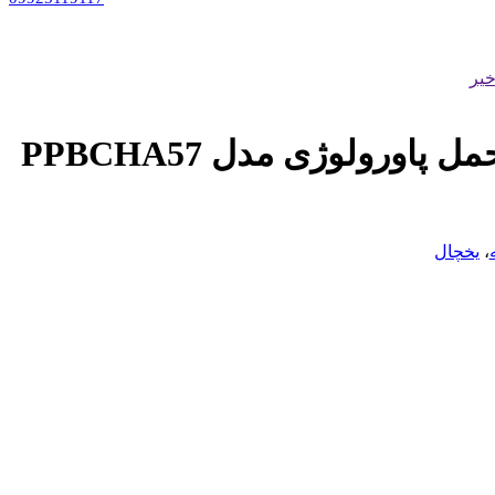
یر
یخچال فریزر قابل حمل پاورولوژی مدل PPBCHA57
،
یخچال