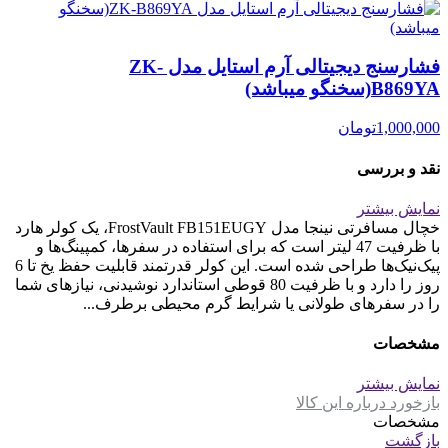
فشارسنج دیجیتالی آرم استایل مدل ZK-
B869YA(سخنگو میباشد)
1,000,000
تومان
نقد و بررسی
نمایش بیشتر
خچال مسافرتی نینجا مدل FrostVault FB151EUGY، یک کولر هارد
با ظرفیت 47 لیتر است که برای استفاده در سفرها، کمپینگ‌ها و
پیک‌نیک‌ها طراحی شده است. این کولر قدرتمند قابلیت حفظ یخ تا 6
روز را دارد و با ظرفیت 80 قوطی استاندارد نوشیدنی، نیازهای شما
را در سفرهای طولانی یا شرایط گرم محیطی برطرف...
مشخصات
نمایش بیشتر
بازخورد درباره این کالا
مشخصات
بازگشت