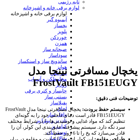
تابه رژیمی
لوازم برقی خانه و اشپزخانه
لوازم برقی خانه و اشپزخانه
آبمیوه گیر
یخساز
پلوپز
خوردکن
همزن
صبحانه ساز
سوداساز
ساندویچ ساز و اسنکساز
هواپز
یخچال مسافرتی نینجا مدل
سرخکن
مخلوطکن و آسیاب
FrostVault FB151EUGY
زودپز
چایساز و کتری برقی
بستنی ساز
توضیحات فنی دقیق:
پفیلاساز
اجاق
سیستم حفظ برودت:
یخچال مسافرتی نینجا مدل FrostVault
وافل ساز
FB151EUGY قادر است دمای داخلی خود را به گونه‌ای
نان پز و پیتزا پز
تنظیم کند که مواد غذایی و نوشیدنی‌ها را در شرایط مختلف
کباب پز
سرد نگه دارد. سیستم پیشرفته عایق‌بندی این کولر، آن را
توستر نان
قادر می‌سازد که یخ را تا 6 روز حفظ کند.
سالادساز
طراحی مقاوم:
این کولر از مواد با کیفیت و مقاوم در برابر