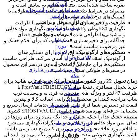
آبمرکبات
ضربه ساخته شده است. بدنه آن مقاوم به سایش است و
همه لوازم خانه و آشپزخانه
می‌تواند در شرایط سخت محیطی مانند سفرهای طولانی یا
لوازم برقی و آرایشی
کمپینگ‌های در طبیعت دوام بیاورد.
لوازم برقی و آرایشی
ظرفیت و ذخیره‌سازی:
این یخچال مسافرتی با ظرفیت
زیبایی و سلامت
نگهداری 80 قوطی و فضای داخلی برای نگهداری مواد غذایی
زیبایی و سلامت
و نوشیدنی‌ها طراحی شده است. همچنین دارای فضای
سشوار
جداگانه برای ذخیره‌سازی خشک است که برای اقلام خشک و
موزن
غیر مرطوب مناسب است.
اتو مو
دستگیره‌های ارگونومیک:
این کولر دارای دستگیره‌های
کالای دیجیتال
ارگونومیک است که حمل آن را آسان می‌کند. طراحی مناسب
کالای دیجیتال
دستگیره‌ها برای جابجایی راحت‌تر و بدون دردسر این محصول
جاروبرقی و جارو شارژی
در سفرهای طولانی بسیار مفید است.
پنکه
زمان تحویل
:25 روز
کشور سازنده:
آمریکا
خرید از ترب شاپ:
برای
اسپرسوساز و قهوه ساز
خرید یخچال مسافرتی نینجا مدل FrostVault FB151EUGY با
ماساژور
ظرفیت 47 لیتر و ویژگی‌های منحصر به فرد، به وب‌سایت ترب
جت فن
شاپ مراجعه کنید. این محصول با گارانتی اصالت کالا و بهترین
اینورتر
قیمت در دسترس شما قرار دارد. همچنین از خدمات ارسال سریع و
مینی لباسشویی
پشتیبانی حرفه‌ای بهره‌مند شوید. فناوری FROSTVAULT: کشوی
بخور سرد
منطقه خشک غذا را خنک، خشک و جدا نگه می دارد. برای روزها در
ترازو
دمای ایمن مواد غذایی (زیر 4.5 درجه سانتیگراد) نگهداری می شود
ابزار سلامت و طبی
به اقلام مورد علاقه خود راحت تر و بدون کندن یخ دسترسی داشته
ورزش و سفر
باشید. نگهداری طولانی مدت یخ: یخ را تا 6 روز نگه می دارد، ایده آل
ورزش و سفر