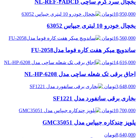
یخچال سرد گرم ساچی NL-REF-۴ADCD
10,950,000
تومان
یخچال خودرو 10 لیتری جیپاس 63052
16,560,000
تومان
ساندویچ میکر هفت کاره فوما مدلFU-2058
14,616,000
تومان
اجاق برقی تک شعله ساچی مدل NL-HP-6208
3,648,000
تومان
بخاری برقی سانفورد مدل SF1221
10,700,000
تومان
پلوپز چندکاره جیپاس مدل GMC35051
8,640,000
تومان