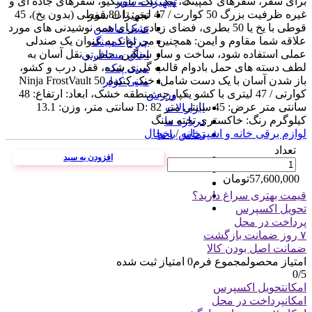
برای سفر، سفرهای کمپینگ، پیک نیک، باربیکیو، سفرهای جاده ای و
تجهیزات سفر
غیره ظرفیت بزرگ 50 کوارت / 47 لیتر: تا 80 قوطی (بدون یخ)، 45
تجهیزات سفر
قوطی با یخ یا 50 بطری، فضای زیادی برای همه نوشیدنی های مورد
تشک ماشین
علاقه شما مقاوم و ایمن: همچنین می تواند به عنوان یک صندلی
چراغ کمپینگ
عملی استفاده شود، ساخت و ساز سنگین، حمل و نقل آسان به
اجاق مسافرتی
لطف دسته های حمل بادوام قالب گیری شده، قفل درب و کشو،
مینی پنکه
باز شدن آسان با یک دست شامل: خنک کننده Ninja FrostVault 50
مینی کولر
کوارتی / 47 لیتری با کشو یکپارچه منطقه خشک، ابعاد: ارتفاع: 48
ورزش
سانتی متر عرض: 45 سانتی متر D: 82 سانتی متر، وزن: 13.1
ابزارالات
کیلوگرم رنگ: خاکستری تخته سنگ
درباره ما
لوازم برقی خانه و اشپزخانه
/
یخچال
تماس با ما
تعداد
افزودن به سبد
57,600,000
تومان
قیمت بهتری سراغ دارید؟
تحویل اکسپرس
پرداخت در محل
۷ روز ضمانت بازگشت
ضمانت اصل بودن کالا
امتیاز محصول
مجموع فرم
0
امتیاز ثبت شده
0
/5
امکان
تحویل اکسپرس
امکان
پرداخت در محل