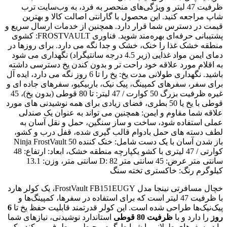
ظرفیت 47 لیتر و ویژگی‌های منحصر به فرد، به وب‌سایت ترب
شاپ مراجعه کنید. این محصول با گارانتی اصالت کالا و بهترین
قیمت در دسترس شما قرار دارد. همچنین از خدمات ارسال سریع و
پشتیبانی حرفه‌ای بهره‌مند شوید. فناوری FROSTVAULT: کشوی
منطقه خشک غذا را خنک، خشک و جدا نگه می دارد. برای روزها در
دمای ایمن مواد غذایی (زیر 4.5 درجه سانتیگراد) نگهداری می شود
به اقلام مورد علاقه خود راحت تر و بدون کندن یخ دسترسی داشته
باشید. نگهداری طولانی مدت یخ: یخ را تا 6 روز نگه می دارد، ایده آل
برای سفر، سفرهای کمپینگ، پیک نیک، باربیکیو، سفرهای جاده ای و
غیره ظرفیت بزرگ 50 کوارت / 47 لیتر: تا 80 قوطی (بدون یخ)، 45
قوطی با یخ یا 50 بطری، فضای زیادی برای همه نوشیدنی های مورد
علاقه شما مقاوم و ایمن: همچنین می تواند به عنوان یک صندلی
عملی استفاده شود، ساخت و ساز سنگین، حمل و نقل آسان به
لطف دسته های حمل بادوام قالب گیری شده، قفل درب و کشو،
باز شدن آسان با یک دست شامل: خنک کننده Ninja FrostVault 50
کوارتی / 47 لیتری با کشو یکپارچه منطقه خشک، ابعاد: ارتفاع: 48
سانتی متر عرض: 45 سانتی متر D: 82 سانتی متر، وزن: 13.1
کیلوگرم رنگ: خاکستری تخته سنگ
خچال مسافرتی نینجا مدل FrostVault FB151EUGY، یک کولر هارد
با ظرفیت 47 لیتر است که برای استفاده در سفرها، کمپینگ‌ها و
پیک‌نیک‌ها طراحی شده است. این کولر قدرتمند قابلیت حفظ یخ تا
6
روز
را دارد و با
ظرفیت 80 قوطی
استاندارد نوشیدنی، نیازهای شما
را در سفرهای طولانی یا شرایط گرم محیطی برطرف می‌کند. یکی