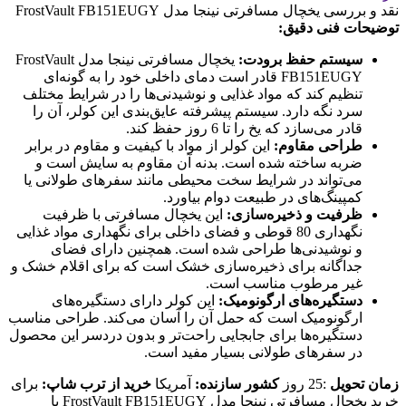
نقد و بررسی
یخچال مسافرتی نینجا مدل FrostVault FB151EUGY
توضیحات فنی دقیق:
سیستم حفظ برودت:
یخچال مسافرتی نینجا مدل FrostVault
FB151EUGY قادر است دمای داخلی خود را به گونه‌ای
تنظیم کند که مواد غذایی و نوشیدنی‌ها را در شرایط مختلف
سرد نگه دارد. سیستم پیشرفته عایق‌بندی این کولر، آن را
قادر می‌سازد که یخ را تا 6 روز حفظ کند.
طراحی مقاوم:
این کولر از مواد با کیفیت و مقاوم در برابر
ضربه ساخته شده است. بدنه آن مقاوم به سایش است و
می‌تواند در شرایط سخت محیطی مانند سفرهای طولانی یا
کمپینگ‌های در طبیعت دوام بیاورد.
ظرفیت و ذخیره‌سازی:
این یخچال مسافرتی با ظرفیت
نگهداری 80 قوطی و فضای داخلی برای نگهداری مواد غذایی
و نوشیدنی‌ها طراحی شده است. همچنین دارای فضای
جداگانه برای ذخیره‌سازی خشک است که برای اقلام خشک و
غیر مرطوب مناسب است.
دستگیره‌های ارگونومیک:
این کولر دارای دستگیره‌های
ارگونومیک است که حمل آن را آسان می‌کند. طراحی مناسب
دستگیره‌ها برای جابجایی راحت‌تر و بدون دردسر این محصول
در سفرهای طولانی بسیار مفید است.
زمان تحویل
:25 روز
کشور سازنده:
آمریکا
خرید از ترب شاپ:
برای
خرید یخچال مسافرتی نینجا مدل FrostVault FB151EUGY با