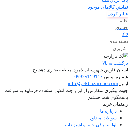
پاک کردن همه
نمایش کالاهای موجود
فیلتر کردن
خانه
جستجو
0
دسته بندی
کاربری
برگشت به بالا
استان فارس شهرستان لامرد_منطقه تجاری دهشیخ
شماره تماس
09925119117
ایمیل
info@yekbazarche.com
جهت پیگیری سفارش از ابزار چت انلاین استفاده فرمایید به سرعت
پاسخگوی شما هستیم
راهنمای خرید
درباره ما
سوالات متداول
لوازم برقی خانه و اشپزخانه