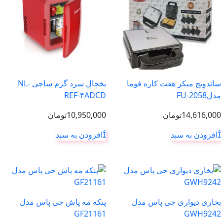
ساندویچ میکر هفت کاره فوما
یخچال سرد گرم ساچی NL-
مدلFU-2058
REF-۴ADCD
14,616,000
تومان
10,950,000
تومان
افزودن به سبد
افزودن به سبد
بخاری دیواری جی پاس مدل
پنکه مه پاش جی پاس مدل
GF21161
GWH9242