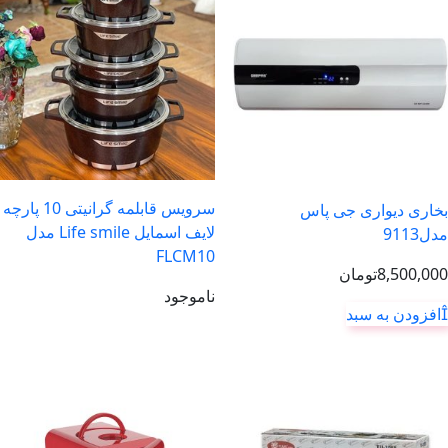
سرویس قابلمه گرانیتی 10 پارچه
بخاری دیواری جی پاس
لایف اسمایل Life smile مدل
مدل9113
FLCM10
8,500,000
تومان
ناموجود
افزودن به سبد