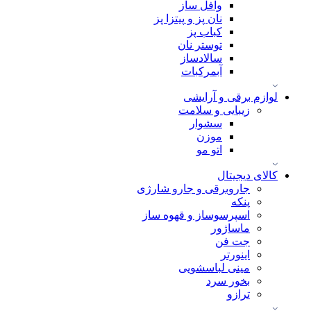
وافل ساز
نان پز و پیتزا پز
کباب پز
توستر نان
سالادساز
آبمرکبات
لوازم برقی و آرایشی
زیبایی و سلامت
سشوار
موزن
اتو مو
کالای دیجیتال
جاروبرقی و جارو شارژی
پنکه
اسپرسوساز و قهوه ساز
ماساژور
جت فن
اینورتر
مینی لباسشویی
بخور سرد
ترازو