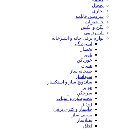
یخچال
بخاری
سرویس قابلمه
جا حبوبات
لگن و آبکش
تابه رژیمی
لوازم برقی خانه و اشپزخانه
آبمیوه گیر
یخساز
پلوپز
خوردکن
همزن
صبحانه ساز
سوداساز
ساندویچ ساز و اسنکساز
هواپز
سرخکن
مخلوطکن و آسیاب
زودپز
چایساز و کتری برقی
بستنی ساز
پفیلاساز
اجاق