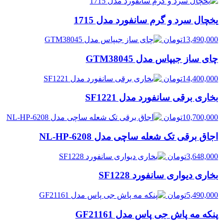
یخچال سرد و گرم سانفورد مدل 1715
13,490,000
تومان
چای ساز جیپاس مدل GTM38045
14,400,000
تومان
بخاری برقی سانفورد مدل SF1221
10,700,000
تومان
اجاق برقی تک شعله ساچی مدل NL-HP-6208
3,648,000
تومان
بخاری دیواری سانفورد SF1228
5,490,000
تومان
پنکه مه پاش جی پاس مدل GF21161