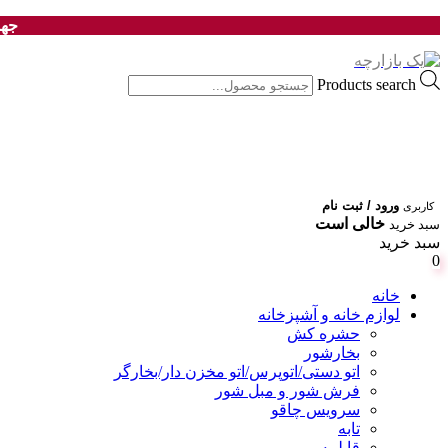
جهت
Products search
ورود / ثبت نام
کاربری
خالی است
سبد خرید
سبد خرید
0
خانه
لوازم خانه و آشپزخانه
حشره کش
بخارشور
اتو دستی/اتوپرس/اتو مخزن دار/بخارگر
فرش شور و مبل شور
سرویس چاقو
تابه
قابلمه