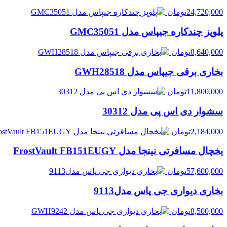
24,720,000
تومان
پلوپز چندکاره جیپاس مدل GMC35051
8,640,000
تومان
بخاری برقی جیپاس مدل GWH28518
11,800,000
تومان
سشوار دی اس پی مدل 30312
2,184,000
تومان
یخچال مسافرتی نینجا مدل FrostVault FB151EUGY
57,600,000
تومان
بخاری دیواری جی پاس مدل9113
8,500,000
تومان