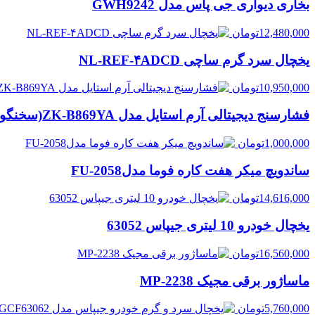
بخاری دیواری جی پاس مدل GWH9242
12,480,000
تومان
یخچال سرد گرم ساچی NL-REF-۴ADCD
10,950,000
تومان
فشارسنج دیجیتالی آرم استایل مدل ZK-B869YA(سخنگو میباشد)
1,000,000
تومان
ساندویچ میکر هفت کاره فوما مدلFU-2058
14,616,000
تومان
یخچال خودرو 10 لیتری جیپاس 63052
16,560,000
تومان
ماساژور برقی مجیک MP-2238
5,760,000
تومان