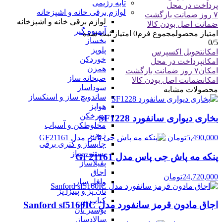
تابه رژیمی
پرداخت در محل
لوازم برقی خانه و اشپزخانه
۷ روز ضمانت بازگشت
لوازم برقی خانه و اشپزخانه
ضمانت اصل بودن کالا
آبمیوه گیر
امتیاز محصول
مجموع فرم
0
امتیاز ثبت شده
یخساز
0
/5
پلوپز
امکان
تحویل اکسپرس
خوردکن
امکان
پرداخت در محل
همزن
امکان
۷ روز ضمانت بازگشت
صبحانه ساز
امکان
ضمانت اصل بودن کالا
سوداساز
محصولات مشابه
ساندویچ ساز و اسنکساز
هواپز
سرخکن
بخاری دیواری سانفورد SF1228
مخلوطکن و آسیاب
زودپز
5,490,000
تومان
چایساز و کتری برقی
بستنی ساز
پنکه مه پاش جی پاس مدل GF21161
پفیلاساز
اجاق
24,720,000
تومان
وافل ساز
نان پز و پیتزا پز
کباب پز
اجاق مادون قرمز سانفورد مدل Sanford sf5160IC
توستر نان
سالادساز