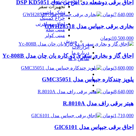
تجهیزات سفر
اجاق برقی دوشعله دی اس پی مدل DSP KD5051
تجهیزات سفر
تشک ماشین
7,640,000
تومان
چراغ کمپینگ
اجاق مسافرتی
بخاری برقی جیپاس مدل GWH28518
مینی پنکه
مینی کولر
10,500,000
تومان
ورزش
ابزارالات
درباره ما
اجاق گاز و بخاری سفری دو کاره یان چان مدل Yc-808B
تماس با ما
3,600,000
تومان
پلوپز چندکاره جیپاس مدل GMC35051
8,640,000
تومان
هیتر برقی راف مدل R.8010A
1,710,000
تومان
اجاق برقی جیپاس مدل GIC6101