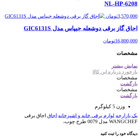
NL-HP-6208
3,570,000
تومان
اجاق گاز برقی دوشعله جیپاس مدل GIC6131S
16,800,000
تومان
مشخصات
نمایش بیشتر
بازخورد درباره این کالا
مشخصات
بازگشت
مشخصات
بازگشت
وزن
5 کیلوگرم
یک بازارچه
لوازم برقی خانه و اشپزخانه
اجاق
اجاق برقی
WANGCHEF مدل 0079 طرح چوب،
دیدگاه خود را ثبت کنید