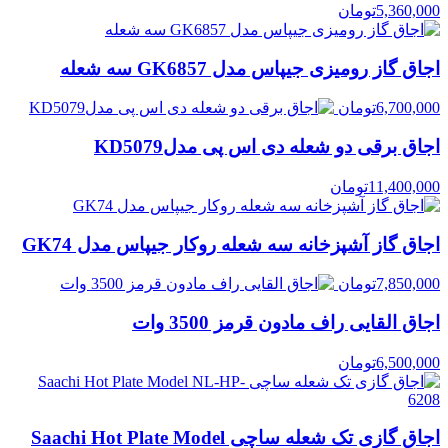
5,360,000
تومان
اجاق گاز رومیزی جیپاس مدل GK6857 سه شعله
6,700,000
تومان
اجاق برقی دو شعله دی اس پی مدلKD5079
11,400,000
تومان
اجاق گاز آشپزخانه سه شعله روکار جیپاس مدل GK74
7,850,000
تومان
اجاق القایی راف مادون قرمز 3500 وات
6,500,000
تومان
اجاق گازی تک شعله ساچی Saachi Hot Plate Model