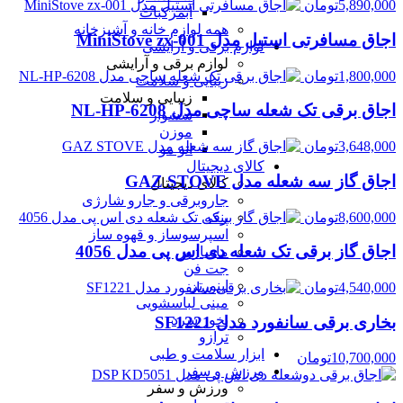
5,890,000
تومان
آبمرکبات
همه لوازم خانه و آشپزخانه
اجاق مسافرتی استیل مدل MiniStove zx-001
لوازم برقی و آرایشی
لوازم برقی و آرایشی
1,800,000
تومان
زیبایی و سلامت
زیبایی و سلامت
اجاق برقی تک شعله ساچی مدل NL-HP-6208
سشوار
موزن
3,648,000
تومان
اتو مو
کالای دیجیتال
اجاق گاز سه شعله مدل GAZ STOVE
کالای دیجیتال
جاروبرقی و جارو شارژی
8,600,000
تومان
پنکه
اسپرسوساز و قهوه ساز
اجاق گاز برقی تک شعله دی اس پی مدل 4056
ماساژور
جت فن
اینورتر
4,540,000
تومان
مینی لباسشویی
بخور سرد
بخاری برقی سانفورد مدل SF1221
ترازو
ابزار سلامت و طبی
10,700,000
تومان
ورزش و سفر
ورزش و سفر