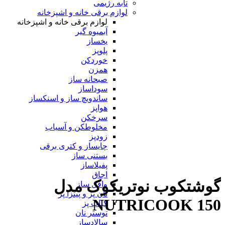
تابه رژیمی
لوازم برقی خانه و اشپزخانه
لوازم برقی خانه و اشپزخانه
آبمیوه گیر
یخساز
پلوپز
خوردکن
همزن
صبحانه ساز
سوداساز
ساندویچ ساز و اسنکساز
هواپز
سرخکن
مخلوطکن و آسیاب
زودپز
چایساز و کتری برقی
بستنی ساز
پفیلاساز
اجاق
گوشتکوب نوتریکوک مدل
وافل ساز
نان پز و پیتزا پز
NUTRICOOK 150
کباب پز
توستر نان
سالادساز