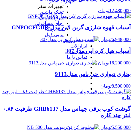
تجهیزات سفر
تجهیزات سفر
12,480,000
تومان
تشک ماشین
چراغ کمپینگ
اجاق مسافرتی
آسیاب قهوه شارژی گرین لاین مدل GNPOCFGDR
مینی پنکه
مینی کولر
6,948,000
تومان
ورزش
ابزارالات
آسیاب هیل کره ایی مدل307
درباره ما
تماس با ما
16,200,000
تومان
بخاری دیواری جی پاس مدل9113
8,500,000
تومان
گوشت کوب برقی جیپاس مدل GHB6137 ظرفیت ۰.۸۶
لیتر چند کاره
5,550,000
تومان