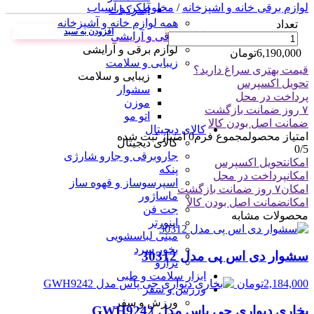
لوازم برقی خانه و اشپزخانه
/
مخلوطکن و آسیاب
آبمرکبات
همه لوازم خانه و آشپزخانه
تعداد
افزودن به سبد
لوازم برقی و آرایشی
لوازم برقی و آرایشی
6,190,000
تومان
زیبایی و سلامت
قیمت بهتری سراغ دارید؟
زیبایی و سلامت
تحویل اکسپرس
سشوار
پرداخت در محل
موزن
۷ روز ضمانت بازگشت
اتو مو
ضمانت اصل بودن کالا
کالای دیجیتال
امتیاز محصول
مجموع فرم
0
امتیاز ثبت شده
کالای دیجیتال
0
/5
جاروبرقی و جارو شارژی
امکان
تحویل اکسپرس
پنکه
امکان
پرداخت در محل
اسپرسوساز و قهوه ساز
امکان
۷ روز ضمانت بازگشت
ماساژور
امکان
ضمانت اصل بودن کالا
جت فن
محصولات مشابه
اینورتر
مینی لباسشویی
بخور سرد
سشوار دی اس پی مدل 30312
ترازو
ابزار سلامت و طبی
2,184,000
تومان
ورزش و سفر
ورزش و سفر
بخاری دیواری جی پاس مدل GWH9242