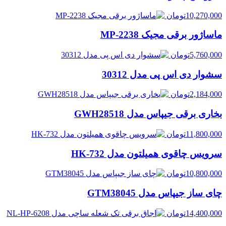
10,270,000
تومان
ماساژور برقی مجیک MP-2238
5,760,000
تومان
سشوار دی اس پی مدل 30312
2,184,000
تومان
بخاری برقی جیپاس مدل GWH28518
11,800,000
تومان
سرویس چاقوی همیلتون مدل HK-732
10,800,000
تومان
چای ساز جیپاس مدل GTM38045
14,400,000
تومان