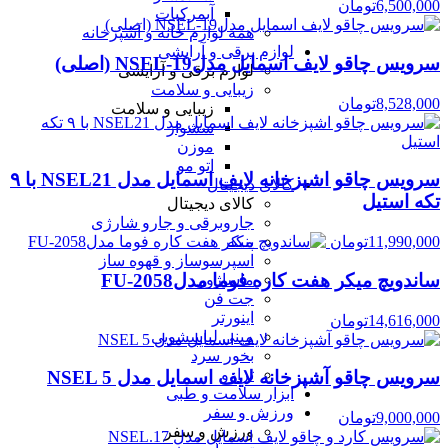
6,500,000
تومان
آبمرکبات
همه لوازم خانه و آشپزخانه
لوازم برقی و آرایشی
سرویس چاقو لایف اسمایل مدلNSEL-19 (اصلی)
لوازم برقی و آرایشی
زیبایی و سلامت
8,528,000
تومان
زیبایی و سلامت
سشوار
موزن
اتو مو
سرویس چاقو اشپزخانه لایف اسمایل مدل NSEL21 با ۹
کالای دیجیتال
تکه استیل
کالای دیجیتال
جاروبرقی و جارو شارژی
پنکه
11,990,000
تومان
اسپرسوساز و قهوه ساز
ساندویچ میکر هفت کاره فوما مدلFU-2058
ماساژور
جت فن
اینورتر
14,616,000
تومان
مینی لباسشویی
بخور سرد
ترازو
سرویس چاقو آشپزخانه لایف اسمایل مدل NSEL 5
ابزار سلامت و طبی
ورزش و سفر
9,000,000
تومان
ورزش و سفر