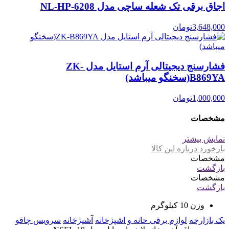
اجاق برقی تک شعله ساچی مدل NL-HP-6208
3,648,000
تومان
فشارسنج دیجیتالی آرم استایل مدل ZK-
B869YA(سخنگو میباشد)
1,000,000
تومان
مشخصات
نمایش بیشتر
بازخورد درباره این کالا
مشخصات
بازگشت
مشخصات
بازگشت
وزن
10 کیلوگرم
یک بازارچه
لوازم برقی خانه و اشپزخانه
آشپزخانه
سرویس چاقو