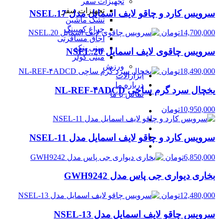
تجهیزات سفر
تجهیزات سفر
سرویس کارد و چاقو لایف اسمایل مدل NSEL.17
تشک ماشین
چراغ کمپینگ
14,700,000
تومان
اجاق مسافرتی
مینی پنکه
سرویس چاقوی لایف اسمایل NSEL.20
مینی کولر
ورزش
18,490,000
تومان
ابزارالات
درباره ما
یخچال سرد گرم ساچی NL-REF-۴ADCD
تماس با ما
10,950,000
تومان
سرویس کارد و چاقو لایف اسمایل مدل NSEL-11
6,850,000
تومان
بخاری دیواری جی پاس مدل GWH9242
12,480,000
تومان
سرویس چاقو لایف اسمایل مدل NSEL-13