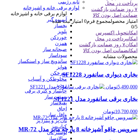
تابه رژیمی
پرداخت در محل
لوازم برقی خانه و اشپزخانه
۷ روز ضمانت بازگشت
لوازم برقی خانه و اشپزخانه
ضمانت اصل بودن کالا
آبمیوه گیر
امتیاز محصول
مجموع فرم
0
امتیاز ثبت شده
یخساز
0
/5
پلوپز
امکان
تحویل اکسپرس
خوردکن
امکان
پرداخت در محل
همزن
امکان
۷ روز ضمانت بازگشت
صبحانه ساز
امکان
ضمانت اصل بودن کالا
سوداساز
محصولات مشابه
ساندویچ ساز و اسنکساز
هواپز
سرخکن
بخاری دیواری سانفورد SF1228
مخلوطکن و آسیاب
زودپز
5,490,000
تومان
چایساز و کتری برقی
بستنی ساز
بخاری برقی سانفورد مدل SF1221
پفیلاساز
اجاق
10,700,000
تومان
وافل ساز
نان پز و پیتزا پز
کباب پز
سرویس چاقو آشپزخانه 8 پارچه مایر مدل MR-72
توستر نان
سالادساز