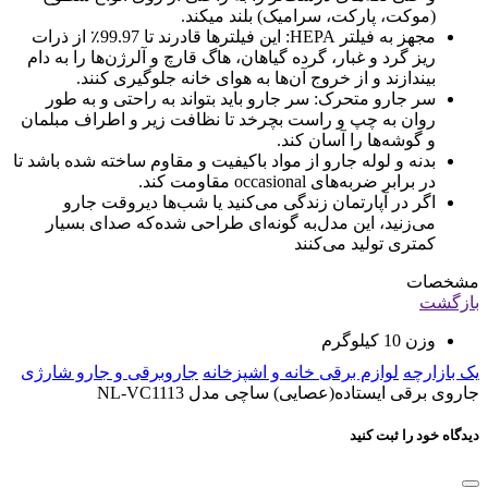
(موکت، پارکت، سرامیک) بلند میکند.
مجهز به فیلتر HEPA: این فیلترها قادرند تا 99.97٪ از ذرات
ریز گرد و غبار، گرده گیاهان، هاگ قارچ و آلرژن‌ها را به دام
بیندازند و از خروج آن‌ها به هوای خانه جلوگیری کنند.
سر جارو متحرک: سر جارو باید بتواند به راحتی و به طور
روان به چپ و راست بچرخد تا نظافت زیر و اطراف مبلمان
و گوشه‌ها را آسان کند.
بدنه و لوله جارو از مواد باکیفیت و مقاوم ساخته شده باشد تا
در برابر ضربه‌های occasional مقاومت کند.
اگر در آپارتمان زندگی می‌کنید یا شب‌ها دیروقت جارو
می‌زنید، این مدل‌به گونه‌ای طراحی شده‌که صدای بسیار
کمتری تولید می‌کنند
مشخصات
بازگشت
وزن
10 کیلوگرم
یک بازارچه
لوازم برقی خانه و اشپزخانه
جاروبرقی و جارو شارژی
جاروی برقی ایستاده(عصایی) ساچی مدل NL-VC1113
دیدگاه خود را ثبت کنید