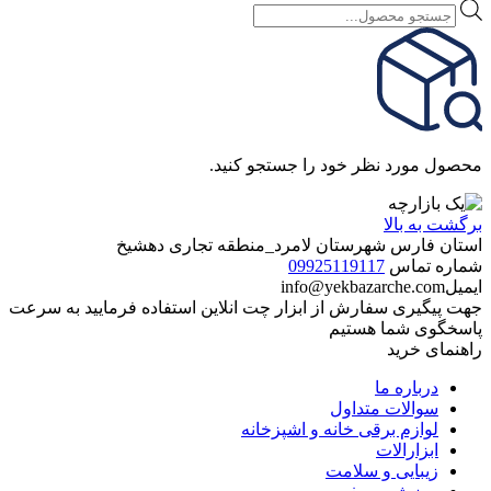
Products
search
محصول مورد نظر خود را جستجو کنید.
برگشت به بالا
استان فارس شهرستان لامرد_منطقه تجاری دهشیخ
شماره تماس
09925119117
ایمیل
info@yekbazarche.com
جهت پیگیری سفارش از ابزار چت انلاین استفاده فرمایید به سرعت
پاسخگوی شما هستیم
راهنمای خرید
درباره ما
سوالات متداول
لوازم برقی خانه و اشپزخانه
ابزارالات
زیبایی و سلامت