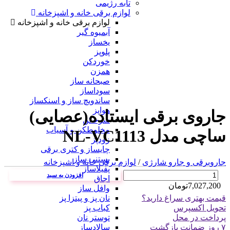
تابه رژیمی
لوازم برقی خانه و اشپزخانه
لوازم برقی خانه و اشپزخانه
آبمیوه گیر
یخساز
پلوپز
خوردکن
همزن
صبحانه ساز
سوداساز
ساندویچ ساز و اسنکساز
هواپز
جاروی برقی ایستاده(عصایی)
سرخکن
مخلوطکن و آسیاب
ساچی مدل NL-VC1113
زودپز
چایساز و کتری برقی
بستنی ساز
جاروبرقی و جارو شارژی
/
لوازم برقی خانه و اشپزخانه
پفیلاساز
تعداد
افزودن به سبد
اجاق
7,027,200
تومان
وافل ساز
قیمت بهتری سراغ دارید؟
نان پز و پیتزا پز
تحویل اکسپرس
کباب پز
پرداخت در محل
توستر نان
۷ روز ضمانت بازگشت
سالادساز