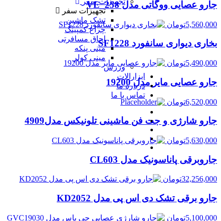
تجهیزات سفر
جارو عصایی ووگاتی مدل VE_258
تجهیزات سفر
تشک ماشین
5,560,000
تومان
چراغ کمپینگ
اجاق مسافرتی
بخاری دیواری سانفورد SF1228
مینی پنکه
مینی کولر
5,490,000
تومان
ورزش
ابزارالات
جارو عصایی مایر مدل 19200
درباره ما
تماس با ما
6,520,000
تومان
جارو شارژی و جت فن ماشینی تلونیکس مدل4909
5,630,000
تومان
جاروبرقی پاناسونیک مدل CL603
32,256,000
تومان
جارو برقی تشک دی اس پی مدل KD2052
5,100,000
تومان