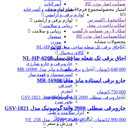
ضمانت اصل بودن کالا
آبمرکبات
امتیاز محصول
مجموع فرم
0
امتیاز ثبت شده
همه لوازم خانه و آشپزخانه
0
/5
لوازم برقی و آرایشی
امکان
تحویل اکسپرس
لوازم برقی و آرایشی
امکان
پرداخت در محل
زیبایی و سلامت
امکان
۷ روز ضمانت بازگشت
زیبایی و سلامت
امکان
ضمانت اصل بودن کالا
سشوار
محصولات مشابه
موزن
اتو مو
کالای دیجیتال
اجاق برقی تک شعله ساچی مدل NL-HP-6208
کالای دیجیتال
جاروبرقی و جارو شارژی
پنکه
3,648,000
تومان
اسپرسوساز و قهوه ساز
ماساژور
جارو برقی ایستاده مایر مدل MR-16900
جت فن
اینورتر
5,750,000
تومان
مینی لباسشویی
بخور سرد
ترازو
جاروبرقی سطلی 2000 وات گوسونیک مدل GSV-1821
ابزار سلامت و طبی
ورزش و سفر
12,990,000
تومان
ورزش و سفر