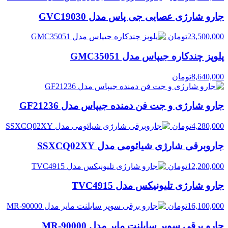
جارو شارژی عصایی جی پاس مدل GVC19030
23,500,000
تومان
پلوپز چندکاره جیپاس مدل GMC35051
8,640,000
تومان
جارو شارژی و جت فن دمنده جیپاس مدل GF21236
4,280,000
تومان
جاروبرقی شارژی شیائومی مدل SSXCQ02XY
12,200,000
تومان
جارو شارژی تلیونیکس مدل TVC4915
16,100,000
تومان
جارو برقی سوپر سایلنت مایر مدل MR-90000