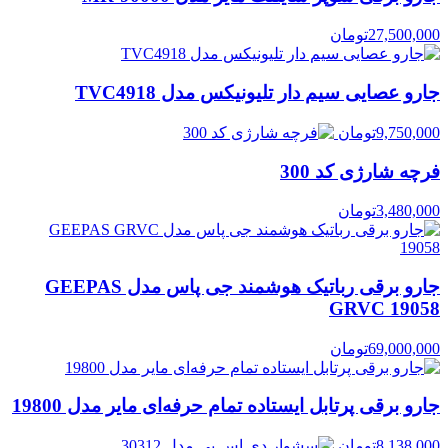
27,500,000
تومان
جارو عصایی سیم دار تلیونیکس مدل TVC4918
9,750,000
تومان
فرچه شارژی کد 300
3,480,000
تومان
جارو برقی رباتیک هوشمند جی پاس مدل GEEPAS
GRVC 19058
69,000,000
تومان
جارو برقی پرتابل ایستاده تمام حرفه‌ای ماير مدل 19800
8,138,000
تومان