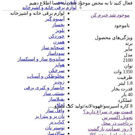
تابه رژیمی
فعال کنید تا به محض موجود شدن به شما اطلاع دهیم
لوازم برقی خانه و اشپزخانه
لوازم برقی خانه و اشپزخانه
موجود شد خبرم کن
آبمیوه گیر
یخساز
ناموجود
پلوپز
خوردکن
ویژگی‌های محصول
همزن
برند
صبحانه ساز
مایر
سوداساز
مدل
ساندویچ ساز و اسنکساز
2100
هواپز
توان
سرخکن
1350 وات
مخلوطکن و آسیاب
ظرفیت
زودپز
1.8 لیتر
چایساز و کتری برقی
قدرت بخار
بستنی ساز
40 بار
پفیلاساز
عملکرد
اجاق
8 کاره اسپرسو/قهوه/لاته/تولید کف شیرو.....
وافل ساز
قیمت بهتری سراغ دارید؟
نان پز و پیتزا پز
تحویل اکسپرس
کباب پز
پرداخت در محل
توستر نان
۷ روز ضمانت بازگشت
سالادساز
ضمانت اصل بودن کالا