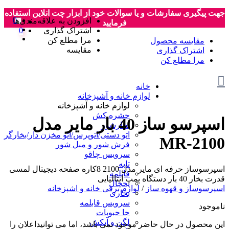
جهت پیگیری سفارشات و یا سوالات خود از ابزار چت انلاین استفاده
0
افزودن به علاقه‌مندی‌ها
فرمایید
اشتراک گذاری
0
مرا مطلع کن
مقایسه محصول
مقایسه
اشتراک گذاری
مرا مطلع کن
خانه
لوازم خانه و آشپزخانه
لوازم خانه و آشپزخانه
حشره کش
اسپرسو ساز 40 بار مایر مدل
بخارشور
اتو دستی/اتوپرس/اتو مخزن دار/بخارگر
MR-2100
فرش شور و مبل شور
سرویس چاقو
تابه
اسپرسوساز حرفه ای مایر مدل 2100 8کاره صفحه دیجیتال لمسی
قابلمه
قدرت بخار 40 بار دستگاه پمپ ایتالیایی
یخچال
اسپرسوساز و قهوه ساز
/
لوازم برقی خانه و اشپزخانه
بخاری
سرویس قابلمه
ناموجود
جا حبوبات
لگن و آبکش
این محصول در حال حاضر موجود نمی باشد، اما می توانیداعلان را