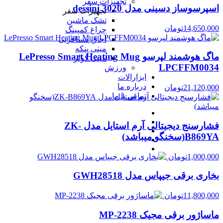
تجهیزات سفر
اسپرسوساز دسینی مدل 3020 dessini
تجهیزات سفر
تشک ماشین
14,650,000
تومان
چراغ کمپینگ
اجاق مسافرتی
مینی پنکه
ماگ هوشمند لپرسو LePresso Smart Heating Mug
مینی کولر
LPCFFM0034
ورزش
ابزارالات
درباره ما
21,120,000
تومان
تماس با ما
فشارسنج دیجیتالی آرم استایل مدل ZK-
B869YA(سخنگو میباشد)
1,000,000
تومان
بخاری برقی جیپاس مدل GWH28518
11,800,000
تومان
ماساژور برقی مجیک MP-2238