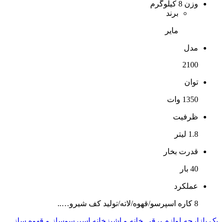
وزن
8 کیلوگرم
برند
مایر
مدل
2100
توان
1350 وات
ظرفیت
1.8 لیتر
قدرت بخار
40 بار
عملکرد
8 کاره اسپرسو/قهوه/لاته/تولید کف شیرو…..
یک بازارچه
لوازم برقی خانه و اشپزخانه
اسپرسوساز و قهوه ساز