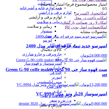
آبمرکبات
امتیاز محصول
مجموع فرم
0
امتیاز ثبت شده
همه لوازم خانه و آشپزخانه
0
/5
لوازم برقی و آرایشی
امکان
تحویل اکسپرس
لوازم برقی و آرایشی
امکان
پرداخت در محل
زیبایی و سلامت
امکان
۷ روز ضمانت بازگشت
زیبایی و سلامت
امکان
ضمانت اصل بودن کالا
سشوار
محصولات مشابه
موزن
اتو مو
کالای دیجیتال
اسپرسو جدید نیمه حرفه ای مایر مدل 2400
کالای دیجیتال
جاروبرقی و جارو شارژی
24,000,000
تومان
پنکه
اسپرسوساز و قهوه ساز
ماساژور
ست قهوه ساز جی 90 گرین Green G-90 coffe maker
جت فن
set
اینورتر
مینی لباسشویی
13,200,000
تومان
بخور سرد
ترازو
اسپرسوساز 20بار ونیز مدل VC-9994
ابزار سلامت و طبی
ورزش و سفر
9,860,000
تومان
ورزش و سفر