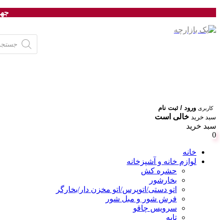
جهت
Products
search
ورود / ثبت نام
کاربری
خالی است
سبد خرید
سبد خرید
0
خانه
لوازم خانه و آشپزخانه
حشره کش
بخارشور
اتو دستی/اتوپرس/اتو مخزن دار/بخارگر
فرش شور و مبل شور
سرویس چاقو
تابه