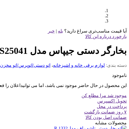
آیا قیمت مناسب‌تری سراغ دارید؟
بله
|
خیر
بازخورد درباره این کالا
بخارگر دستی جیپاس مدل GGS25041
دسته بندی:
لوازم برقی خانه و اشپزخانه
،
اتو دستی/اتوپرس/اتو مخزن 
ناموجود
این محصول در حال حاضر موجود نمی باشد، اما می توانیداعلان را فع
موجود شد مرا مطلع کن
تحویل اکسپرس
پرداخت در محل
۷ روز ضمانت بازگشت
ضمانت اصل بودن کالا
محصولات مشابه