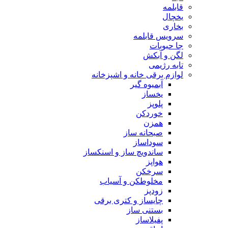
قابلمه
یخچال
بخاری
سرویس قابلمه
جا حبوبات
لگن و آبکش
تابه رژیمی
لوازم برقی خانه و اشپزخانه
آبمیوه گیر
یخساز
پلوپز
خوردکن
همزن
صبحانه ساز
سوداساز
ساندویچ ساز و اسنکساز
هواپز
سرخکن
مخلوطکن و آسیاب
زودپز
چایساز و کتری برقی
بستنی ساز
پفیلاساز