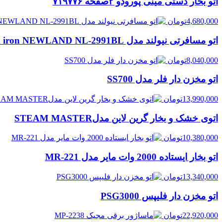
اتو بخار دستی مینی پورودو ۲صفحه ۷۱۹۷۷۶
4,680,000
تومان
اتو مسافرتی نیولند مدل steam iron NEWLAND NL-2991BL
8,040,000
تومان
اتو مخزن دار فلر مدل SS700
13,990,000
تومان
اتوی خشک و بخار گرین لاین مدلSTEAM MASTER
10,380,000
تومان
اتو بخار ایستاده 2000 وات مایر مدل MR-221
13,340,000
تومان
اتو مخزن دار فلیپس PSG3000
22,920,000
تومان