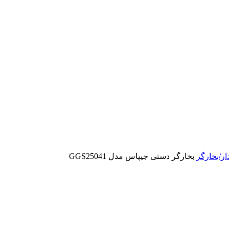
ار/بخارگر
بخارگر دستی جیپاس مدل GGS25041