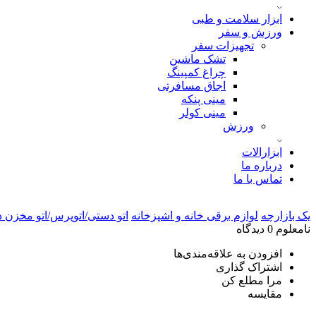
ابزار سلامت و طبی
ورزش و سفر
تجهیزات سفر
تشک ماشین
چراغ کمپینگ
اجاق مسافرتی
مینی پنکه
مینی کولر
ورزش
ابزارالات
درباره ما
تماس با ما
یک بازارچه
لوازم برقی خانه و اشپزخانه
اتو دستی/اتوپرس/اتو مخزن د
نامعلوم
0 دیدگاه
افزودن به علاقه‌مندی‌ها
اشتراک گذاری
مرا مطلع کن
مقایسه