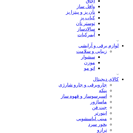
اجاق
وافل ساز
نان پز و پیتزا پز
کباب پز
توستر نان
سالادساز
آبمرکبات
لوازم برقی و آرایشی
زیبایی و سلامت
سشوار
موزن
اتو مو
کالای دیجیتال
جاروبرقی و جارو شارژی
پنکه
اسپرسوساز و قهوه ساز
ماساژور
جت فن
اینورتر
مینی لباسشویی
بخور سرد
ترازو