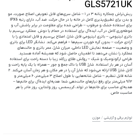
GLS5721UK
ریش‌تراش چندکاره زنانه ۳ در ۱ – شامل سری‌های قابل تعویض اصلاح صورت، مو
و بدن برای تطبیق‌پذیری کامل در خانه یا در حال حرکت. ضد آب، دارای رتبه IPX6
برای استفاده خشک و مرطوب – طراحی شده برای مقاومت در برابر پاشش آب و
غوطه‌وری کامل در آب، ایده‌آل برای استفاده در حمام یا دوش. عملکرد بی‌سیم با
باتری لیتیومی – باتری لیتیومی قابل شارژ، اصلاح بی‌سیم و قابل اعتمادی را با
آزادی حرکت – بدون گره خوردن سیم‌ها – فراهم می‌کند. نشانگر LED برای باتری
و وضعیت – صفحه نمایش LED داخلی، میزان شارژ، عمر باتری و حالت‌های
عملکرد را نشان می‌دهد تا اطمینان حاصل شود که همیشه آماده هستید.
طراحی ارگونومیک و شیک – روکش طلای رزگلد زیبا با دسته راحت برای استفاده
آسان در هر بار استفاده. شارژ USB با داک جمع و جور – همراه با یک پایه راحت و
کابل شارژ USB ارائه می‌شود که شارژ آن را در هر مکان و هر زمان آسان می‌کند. ۲
شانه قابل تنظیم – شامل شانه‌هایی با طول اصلاح ۳ میلی‌متر، ۶ میلی‌متر و
۹/۱۲ میلی‌متر برای رفع نیازهای حالت‌دهی شما. هدیه‌ای ایده‌آل برای خانم‌ها –
هدیه‌ای مناسب برای خانم‌ها در تولد، کریسمس، روز ولنتاین، روز مادر یا هر
مناسبت خاص.
/
لوازم برقی و آرایشی
موزن