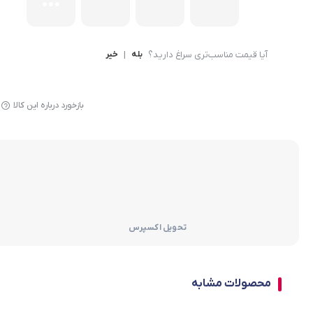
تابه
اینو
قابلمه
مینی
آیا قیمت مناسب‌تری سراغ دارید؟
بله
|
خیر
یخچال
بخور
بازخورد درباره این کالا
بخاری
ترازو
سرویس قابلمه
جا حبوبات
لگن و آبکش
تحویل اکسپرس
تابه رژیمی
محصولات مشابه
لوازم برقی خانه و اشپزخانه