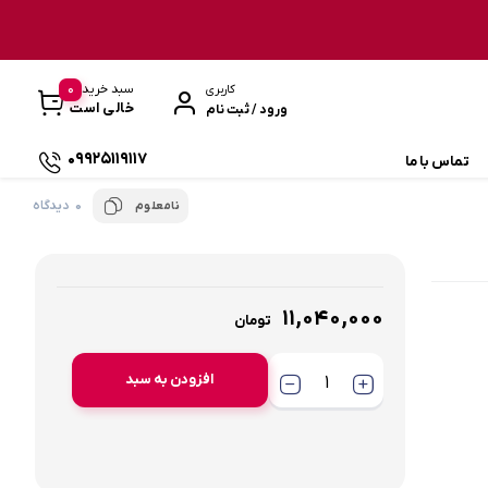
0
سبد خرید
کاربری
خالی است
ورود / ثبت نام
09925119117
تماس با ما
0 دیدگاه
نامعلوم
تشک ماشین
چراغ کمپینگ
11,040,000
تومان
اجاق مسافرتی
افزودن به سبد
مینی پنکه
مینی کولر