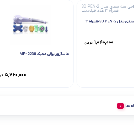
قلم طراحی سه بعدی مدل 3D PEN-2 همراه ۳
1,040,000
تومان
ماساژور برقی مجیک MP-2238
5,760,000
تو
ه ها