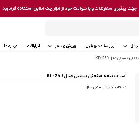
جهت پیگیری سفارشات و یا سوالات خود از ابزار چت انلاین استفاده فرمایید
یتال
ابزار سلامت و طبی
ورزش و سفر
ابزارالات
درباره ما
تی دسینی مدل KD-250
برقی و جارو شارژی
تجهیزات سفر
سشوار
آسیاب نیمه صنعتی دسینی مدل KD-250
ورزش
موزن
دسته بندی:
بستنی ساز
سوساز و قهوه ساز
اتو مو
ژور
فن