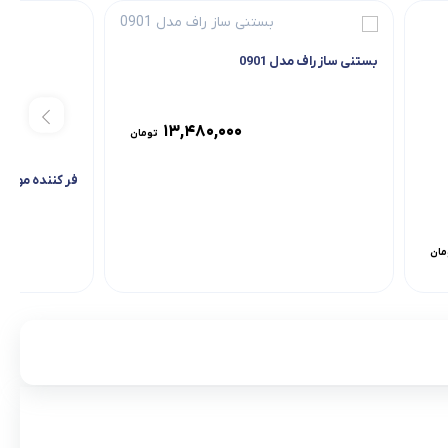
بستنی ساز راف مدل 0901
13,480,000
تومان
فر کننده مو بابلیس مدل
مان