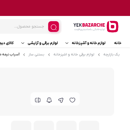
خانه
لوازم خانه و آشپزخانه
لوازم برقی و آرایشی
کالای دیج
یک بازارچه
لوازم برقی خانه و اشپزخانه
بستنی ساز
آسیاب نیمه صنع
حشره کش
زیبایی و سلامت
جارو
بخارشور
پنکه
اتو دستی/اتوپرس/اتو مخزن دار/بخارگر
اسپر
فرش شور و مبل شور
ماسا
سرویس چاقو
جت 