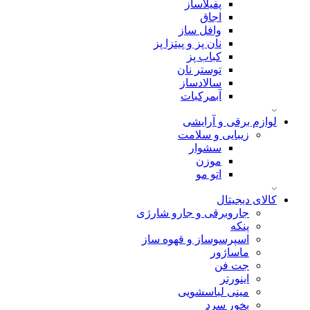
پفیلاساز
اجاق
وافل ساز
نان پز و پیتزا پز
کباب پز
توستر نان
سالادساز
آبمرکبات
لوازم برقی و آرایشی
زیبایی و سلامت
سشوار
موزن
اتو مو
کالای دیجیتال
جاروبرقی و جارو شارژی
پنکه
اسپرسوساز و قهوه ساز
ماساژور
جت فن
اینورتر
مینی لباسشویی
بخور سرد