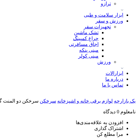
ترازو
ابزار سلامت و طبی
ورزش و سفر
تجهیزات سفر
تشک ماشین
چراغ کمپینگ
اجاق مسافرتی
مینی پنکه
مینی کولر
ورزش
ابزارالات
درباره ما
تماس با ما
یک بازارچه
لوازم برقی خانه و اشپزخانه
سرخکن
سرخکن دو المنت گرین لاین مدل 
نامعلوم
0 دیدگاه
افزودن به علاقه‌مندی‌ها
اشتراک گذاری
مرا مطلع کن