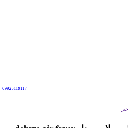
09925119117
یر