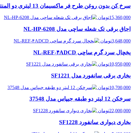
سرخ کن بدون روغن طرح فر ماکسیمان 13 لیتری دو المنته مدل MAX-2102
15,360,000
تومان
اجاق برقی تک شعله ساچی مدل NL-HP-6208
3,648,000
تومان
یخچال سرد گرم ساچی NL-REF-۴ADCD
10,950,000
تومان
بخاری برقی سانفورد مدل SF1221
10,700,000
تومان
سرخکن 12 لیتر دو طبقه جیپاس مدل 37548
22,000,000
تومان
بخاری دیواری سانفورد SF1228