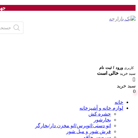
جهت
Products
search
ورود / ثبت نام
کاربری
خالی است
سبد خرید
سبد خرید
0
خانه
لوازم خانه و آشپزخانه
حشره کش
بخارشور
اتو دستی/اتوپرس/اتو مخزن دار/بخارگر
فرش شور و مبل شور
سرویس چاقو