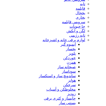
تابه
قابلمه
یخچال
بخاری
سرویس قابلمه
جا حبوبات
لگن و آبکش
تابه رژیمی
لوازم برقی خانه و اشپزخانه
آبمیوه گیر
یخساز
پلوپز
خوردکن
همزن
صبحانه ساز
سوداساز
ساندویچ ساز و اسنکساز
هواپز
سرخکن
مخلوطکن و آسیاب
زودپز
چایساز و کتری برقی
بستنی ساز