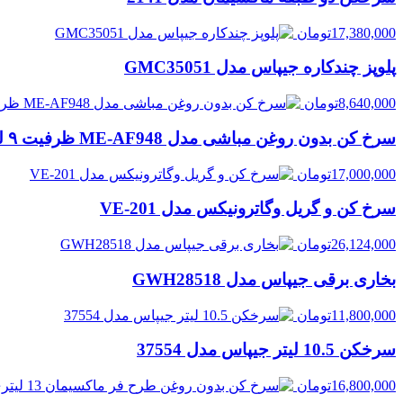
17,380,000
تومان
پلوپز چندکاره جیپاس مدل GMC35051
8,640,000
تومان
سرخ کن بدون روغن مباشی مدل ME-AF948 ظرفیت ۹ لیتر
17,000,000
تومان
سرخ کن و گریل وگاترونیکس مدل VE-201
26,124,000
تومان
بخاری برقی جیپاس مدل GWH28518
11,800,000
تومان
سرخکن 10.5 لیتر جیپاس مدل 37554
16,800,000
تومان