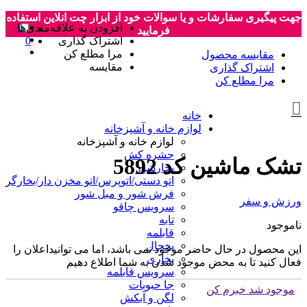
جهت پیگیری سفارشات و یا سوالات خود از ابزار چت انلاین استفاده
0
افزودن به علاقه‌مندی‌ها
فرمایید
اشتراک گذاری
0
مرا مطلع کن
مقایسه محصول
مقایسه
اشتراک گذاری
مرا مطلع کن
خانه
لوازم خانه و آشپزخانه
لوازم خانه و آشپزخانه
حشره کش
تشک ماشین کد 5892
بخارشور
اتو دستی/اتوپرس/اتو مخزن دار/بخارگر
فرش شور و مبل شور
ورزش و سفر
سرویس چاقو
تابه
ناموجود
قابلمه
یخچال
این محصول در حال حاضر موجود نمی باشد، اما می توانیداعلان را
بخاری
فعال کنید تا به محض موجود شدن به شما اطلاع دهیم
سرویس قابلمه
جا حبوبات
موجود شد خبرم کن
لگن و آبکش