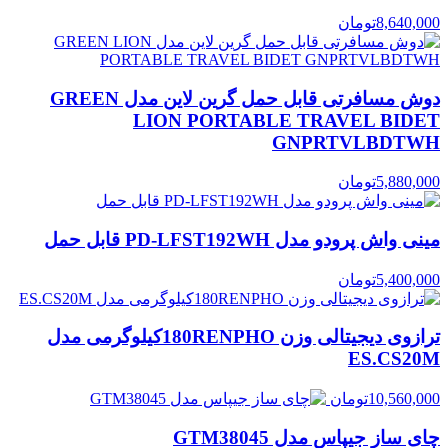
8,640,000
تومان
دوش مسافرتی قابل حمل گرین لاین مدل GREEN
LION PORTABLE TRAVEL BIDET
GNPRTVLBDTWH
5,880,000
تومان
مینی واش پرودو مدل PD-LFST192WH قابل حمل
5,400,000
تومان
ترازوی دیجیتالی وزن 180RENPHOکیلوگرمی مدل
ES.CS20M
10,560,000
تومان
چای ساز جیپاس مدل GTM38045