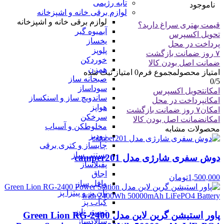
تابه رژیمی
ناموجود
لوازم برقی خانه و اشپزخانه
لوازم برقی خانه و اشپزخانه
قیمت بهتری سراغ دارید؟
آبمیوه گیر
تحویل اکسپرس
یخساز
پرداخت در محل
پلوپز
۷ روز ضمانت بازگشت
خوردکن
ضمانت اصل بودن کالا
همزن
امتیاز محصول
مجموع فرم
0
امتیاز ثبت شده
صبحانه ساز
0
/5
سوداساز
امکان
تحویل اکسپرس
ساندویچ ساز و اسنکساز
امکان
پرداخت در محل
هواپز
امکان
۷ روز ضمانت بازگشت
سرخکن
امکان
ضمانت اصل بودن کالا
مخلوطکن و آسیاب
محصولات مشابه
زودپز
چایساز و کتری برقی
بستنی ساز
دوش سفری شارژی مدل camper201
پفیلاساز
اجاق
1,500,000
تومان
وافل ساز
نان پز و پیتزا پز
کباب پز
توستر نان
پاور استیشن گرین لاین مدل Green Lion RG-2400
سالادساز