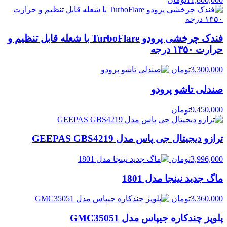
فندک چرخشی پرودو TurboFlare با شعله قابل تنظیم و
حرارت ۱۳۵۰ درجه
3,300,000
تومان
صندلی تاشو پرودو
9,450,000
تومان
ترازو دیجیتال جی پاس مدل GEEPAS GBS4219
3,996,000
تومان
ماگ جدید نینجا مدل 1801
3,360,000
تومان
پلوپز چندکاره جیپاس مدل GMC35051