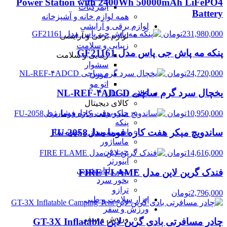
Power Station with 2400Wh 50000mAh LiFePO4
آبمرکبات
Battery
همه لوازم خانه و آشپزخانه
لوازم برقی و آرایشی
231,980,000
تومان
لوازم برقی و آرایشی
زیبایی و سلامت
پنکه مه پاش جی پاس مدل GF21161
زیبایی و سلامت
سشوار
24,720,000
تومان
موزن
اتو مو
یخچال سرد گرم ساچی NL-REF-۴ADCD
کالای دیجیتال
کالای دیجیتال
جاروبرقی و جارو شارژی
10,950,000
تومان
پنکه
ساندویچ میکر هفت کاره فوما مدلFU-2058
اسپرسوساز و قهوه ساز
ماساژور
جت فن
14,616,000
تومان
اینورتر
مینی لباسشویی
فندک گرین لاین مدل FIRE FLAME
بخور سرد
ترازو
2,796,000
تومان
ابزار سلامت و طبی
ورزش و سفر
ورزش و سفر
چادر مسافرتی بادی گرین لاین GT-3X Inflatable