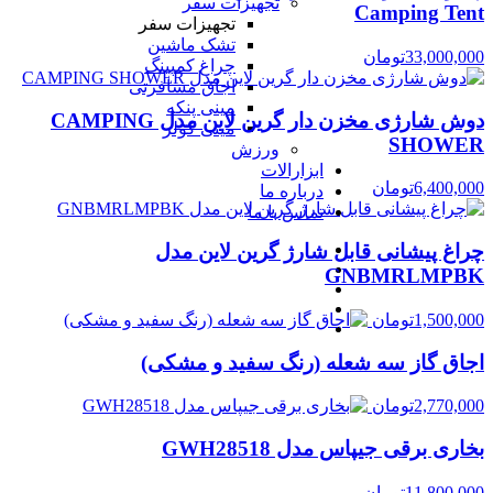
تجهیزات سفر
Camping Tent
تجهیزات سفر
تشک ماشین
33,000,000
تومان
چراغ کمپینگ
اجاق مسافرتی
مینی پنکه
دوش شارژی مخزن دار گرین لاین مدل CAMPING
مینی کولر
SHOWER
ورزش
ابزارالات
6,400,000
تومان
درباره ما
تماس با ما
چراغ پیشانی قابل شارژ گرین لاین مدل
GNBMRLMPBK
1,500,000
تومان
اجاق گاز سه شعله (رنگ سفید و مشکی)
2,770,000
تومان
بخاری برقی جیپاس مدل GWH28518
11,800,000
تومان