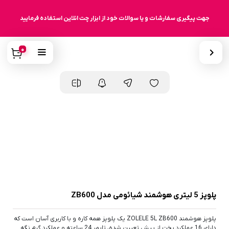
جهت پیگیری سفارشات و یا سوالات خود از ابزار چت انلاین استفاده فرمایید
0
پلوپز 5 لیتری هوشمند شیائومی مدل ZB600
پلوپز هوشمند ZOLELE 5L ZB600 یک پلوپز همه کاره و با کاربری آسان است که
دارای 16 عملکرد پخت از پیش تعیین شده، تایمر 24 ساعته و عملکرد گرم نگه