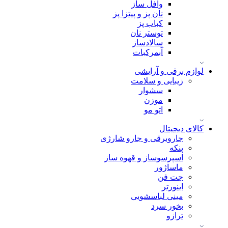
وافل ساز
نان پز و پیتزا پز
کباب پز
توستر نان
سالادساز
آبمرکبات
لوازم برقی و آرایشی
زیبایی و سلامت
سشوار
موزن
اتو مو
کالای دیجیتال
جاروبرقی و جارو شارژی
پنکه
اسپرسوساز و قهوه ساز
ماساژور
جت فن
اینورتر
مینی لباسشویی
بخور سرد
ترازو