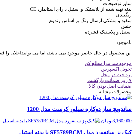
سایر توضیحات
بدنه تهیه شده از پلاستیک و استیل دارای استاندارد CE
رنگبندی
سفید و مشکی ارسال رنگ بر اساس رندوم
جنس
استیل و پلاستیک فشرده
ناموجود
این محصول در حال حاضر موجود نمی باشد، اما می توانیداعلان را فع
موجود شد مرا مطلع کن
تحویل اکسپرس
پرداخت در محل
۷ روز ضمانت بازگشت
ضمانت اصل بودن کالا
محصولات مشابه
ساندویچ ساز دوکاره سیلور کرست مدل 1200
8,160,000
تومان
کیک پز سانفورد مدل SF5789BCM با بدنه استیل