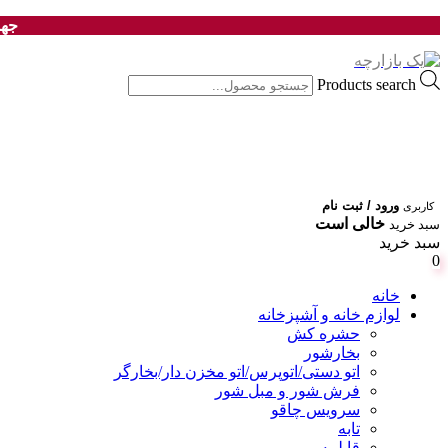
جهت
Products search
ورود / ثبت نام
کاربری
خالی است
سبد خرید
سبد خرید
0
خانه
لوازم خانه و آشپزخانه
حشره کش
بخارشور
اتو دستی/اتوپرس/اتو مخزن دار/بخارگر
فرش شور و مبل شور
سرویس چاقو
تابه
قابلمه