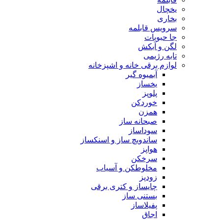
یخچال
بخاری
سرویس قابلمه
جا حبوبات
لگن و آبکش
تابه رژیمی
لوازم برقی خانه و اشپزخانه
آبمیوه گیر
یخساز
پلوپز
خوردکن
همزن
صبحانه ساز
سوداساز
ساندویچ ساز و اسنکساز
هواپز
سرخکن
مخلوطکن و آسیاب
زودپز
چایساز و کتری برقی
بستنی ساز
پفیلاساز
اجاق