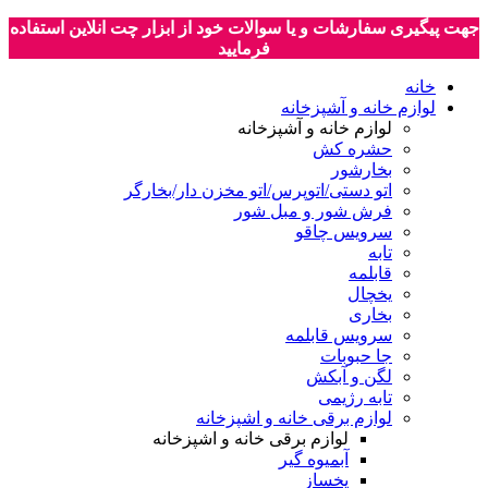
جهت پیگیری سفارشات و یا سوالات خود از ابزار چت انلاین استفاده
فرمایید
خانه
لوازم خانه و آشپزخانه
لوازم خانه و آشپزخانه
حشره کش
بخارشور
اتو دستی/اتوپرس/اتو مخزن دار/بخارگر
فرش شور و مبل شور
سرویس چاقو
تابه
قابلمه
یخچال
بخاری
سرویس قابلمه
جا حبوبات
لگن و آبکش
تابه رژیمی
لوازم برقی خانه و اشپزخانه
لوازم برقی خانه و اشپزخانه
آبمیوه گیر
یخساز