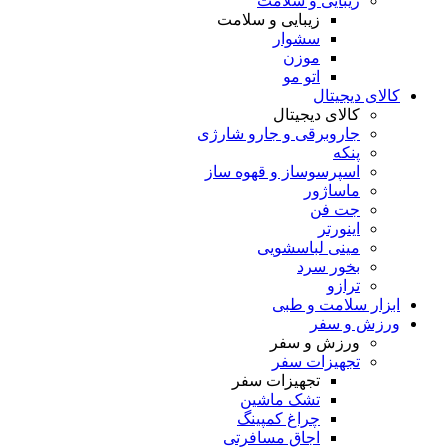
زیبایی و سلامت
زیبایی و سلامت
سشوار
موزن
اتو مو
کالای دیجیتال
کالای دیجیتال
جاروبرقی و جارو شارژی
پنکه
اسپرسوساز و قهوه ساز
ماساژور
جت فن
اینورتر
مینی لباسشویی
بخور سرد
ترازو
ابزار سلامت و طبی
ورزش و سفر
ورزش و سفر
تجهیزات سفر
تجهیزات سفر
تشک ماشین
چراغ کمپینگ
اجاق مسافرتی