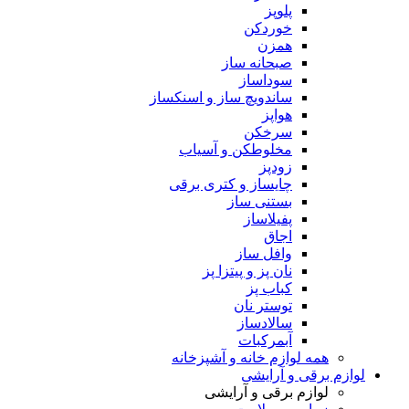
پلوپز
خوردکن
همزن
صبحانه ساز
سوداساز
ساندویچ ساز و اسنکساز
هواپز
سرخکن
مخلوطکن و آسیاب
زودپز
چایساز و کتری برقی
بستنی ساز
پفیلاساز
اجاق
وافل ساز
نان پز و پیتزا پز
کباب پز
توستر نان
سالادساز
آبمرکبات
همه لوازم خانه و آشپزخانه
لوازم برقی و آرایشی
لوازم برقی و آرایشی