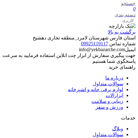
جستجو
0
دسته بندی
کاربری
برگشت به بالا
استان فارس شهرستان لامرد_منطقه تجاری دهشیخ
شماره تماس
09925119117
ایمیل
info@yekbazarche.com
جهت پیگیری سفارش از ابزار چت انلاین استفاده فرمایید به سرعت
پاسخگوی شما هستیم
راهنمای خرید
درباره ما
سوالات متداول
لوازم برقی خانه و اشپزخانه
ابزارالات
زیبایی و سلامت
ورزش و سفر
خدمات
وبلاگ
سوالات متداول