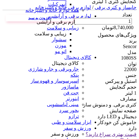
گنجایش کتری 1 لیتری
آبمرکبات
چایساز و کتری برقی
/
لوازم برقی خانه و اشپزخانه
همه لوازم خانه و آشپزخانه
تعداد
لوازم برقی و آرایشی
افزودن به سبد
لوازم برقی و آرایشی
8,740,000
تومان
زیبایی و سلامت
زیبایی و سلامت
ویژگی‌های محصول
سشوار
برند
موزن
Sencor
اتو مو
مدل
کالای دیجیتال
1080SS
کالای دیجیتال
توان
جاروبرقی و جارو شارژی
22000
پنکه
جنس
اسپرسوساز و قهوه ساز
استیل و پیرکس
ماساژور
حجم گنجایش
جت فن
1 لیتر
اینورتر
مصارف
مینی لباسشویی
کتری برقی. و دمنوش ساز
بخور سرد
صفحه نمایش
ترازو
دیجیتال و LED دارد
ابزار سلامت و طبی
خاموش کن خودکار
ورزش و سفر
دارد
ورزش و سفر
قیمت بهتری سراغ دارید؟