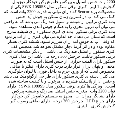
2200 وات جنس. استیل و پیرکس خاموش کن خودکار دیجیتال
گنجایش. 1 لیتر کتری برقی سنکور مدل SWK 1080SS یکی از
محصولات برند Sencor که دارای توانی به قدرت 2200 وات است که
کمک می کند آب در کمترین زمان ممکن به جوش آید. جنس
بدنه کتری ترکیبی از شیشه و استیل ضد زنگ می باشد که به راحتی
می توان آب درون مخزن را به هنگام جوش آمدن مشاهده نمود.
بدنه کتری برقی سنکور بدنه ی کتری سنکور دارای شیشه مدرج
است که نشان می دهد تا چه اندازه می توان کتری را از آب پر نمود
که وقتی آب به جوش آمد از آن سرریز نشود. شیشه کتری بسیار
مقاوم بوده و در اثر گرما دچار مشکل نخواهد شد. همچنین کف
کتری سنکور از استیل ضد زنگ می باشد. از دیگر مشخصات کتری
برقی سنکور قابلیت چرخش 360 درجه می باشد. این مدل کتری
سنکور دارای المنت حرارتی از جنس استیل است که به صورت
مخفی و پنهان در آن قرار دارد. درب کتری دارای فیلتر یا صافی
مخصوص است که از ورود جرم به داخل قوری یا لیوان جلوگیری
می کند. دسته ی کتری سنکور دارای طراحی ارگونومیک می باشد
و جنس آن از پلاستیک فشرده ی مرغوب و با کیفیت ساخته شده
است. ویژگی ها کتری برقی سنکور مدل SWK 1080SS : دارای
توان 2200 وات بدنه به جنس استیل ضد زنگ و شیشه پیرکس
دارای نشانگر میزان آب مجهز به سیستم خاموش کن خودکار
دارای چراغ LED چرخش 360 درجه دارای صافی رسوب گیر
گنجایش کتری 1 لیتری
.