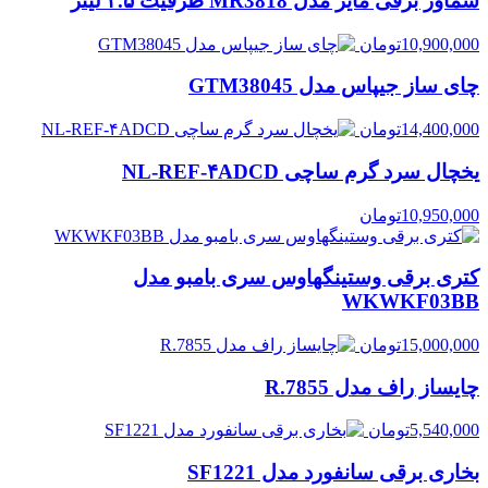
سماور برقی مایر مدل MR3818 ظرفیت ۳.۵ لیتر
10,900,000
تومان
چای ساز جیپاس مدل GTM38045
14,400,000
تومان
یخچال سرد گرم ساچی NL-REF-۴ADCD
10,950,000
تومان
کتری برقی وستینگهاوس سری بامبو مدل
WKWKF03BB
15,000,000
تومان
چایساز راف مدل R.7855
5,540,000
تومان
بخاری برقی سانفورد مدل SF1221