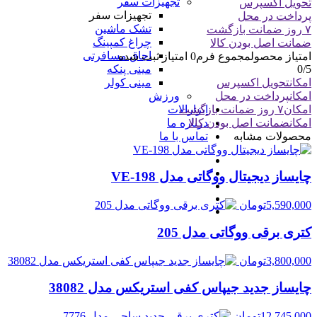
تجهیزات سفر
تحویل اکسپرس
تجهیزات سفر
پرداخت در محل
تشک ماشین
۷ روز ضمانت بازگشت
چراغ کمپینگ
ضمانت اصل بودن کالا
اجاق مسافرتی
امتیاز محصول
مجموع فرم
0
امتیاز ثبت شده
0
/5
مینی پنکه
امکان
تحویل اکسپرس
مینی کولر
امکان
پرداخت در محل
ورزش
امکان
۷ روز ضمانت بازگشت
ابزارالات
امکان
ضمانت اصل بودن کالا
درباره ما
محصولات مشابه
تماس با ما
چایساز دیجیتال ووگاتی مدل VE-198
5,590,000
تومان
کتری برقی ووگاتی مدل 205
3,800,000
تومان
چایساز جدید جیپاس کفی استریکس مدل 38082
12,745,000
تومان