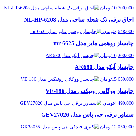
10,700,000
تومان
اجاق برقی تک شعله ساچی مدل NL-HP-6208
3,648,000
تومان
چایساز روهمی مایر مدل mr-6625
16,200,000
تومان
چایساز آیکو مدل AK680
15,650,000
تومان
چایساز ووگاتی رونیکس مدل VE-186
4,490,000
تومان
سماور برقی جی پاس مدل GEV27026
12,050,000
تومان