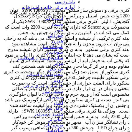
تابه رژیمی
لوازم برقی خانه و اشپزخانه
کتری برقی و دمنوش ساز سنکور دیجیتالی SWK 1080SS توان
لوازم برقی خانه و اشپزخانه
2200 وات جنس. استیل و پیرکس خاموش کن خودکار دیجیتال
آبمیوه گیر
گنجایش. 1 لیتر کتری برقی سنکور مدل SWK 1080SS یکی از
یخساز
محصولات برند Sencor که دارای توانی به قدرت 2200 وات است که
پلوپز
کمک می کند آب در کمترین زمان ممکن به جوش آید. جنس
خوردکن
بدنه کتری ترکیبی از شیشه و استیل ضد زنگ می باشد که به راحتی
همزن
می توان آب درون مخزن را به هنگام جوش آمدن مشاهده نمود.
صبحانه ساز
بدنه کتری برقی سنکور بدنه ی کتری سنکور دارای شیشه مدرج
سوداساز
است که نشان می دهد تا چه اندازه می توان کتری را از آب پر نمود
ساندویچ ساز و اسنکساز
که وقتی آب به جوش آمد از آن سرریز نشود. شیشه کتری بسیار
هواپز
مقاوم بوده و در اثر گرما دچار مشکل نخواهد شد. همچنین کف
سرخکن
کتری سنکور از استیل ضد زنگ می باشد. از دیگر مشخصات کتری
مخلوطکن و آسیاب
برقی سنکور قابلیت چرخش 360 درجه می باشد. این مدل کتری
زودپز
سنکور دارای المنت حرارتی از جنس استیل است که به صورت
چایساز و کتری برقی
مخفی و پنهان در آن قرار دارد. درب کتری دارای فیلتر یا صافی
بستنی ساز
مخصوص است که از ورود جرم به داخل قوری یا لیوان جلوگیری
پفیلاساز
می کند. دسته ی کتری سنکور دارای طراحی ارگونومیک می باشد
اجاق
و جنس آن از پلاستیک فشرده ی مرغوب و با کیفیت ساخته شده
وافل ساز
است. ویژگی ها کتری برقی سنکور مدل SWK 1080SS : دارای
نان پز و پیتزا پز
توان 2200 وات بدنه به جنس استیل ضد زنگ و شیشه پیرکس
کباب پز
دارای نشانگر میزان آب مجهز به سیستم خاموش کن خودکار
توستر نان
دارای چراغ LED چرخش 360 درجه دارای صافی رسوب گیر
سالادساز