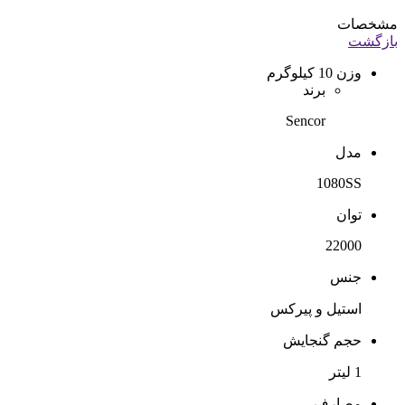
مشخصات
بازگشت
وزن
10 کیلوگرم
برند
Sencor
مدل
1080SS
توان
22000
جنس
استیل و پیرکس
حجم گنجایش
1 لیتر
مصارف