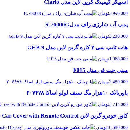
اسپیکر گیمینگ گرین لاین مدل Clario
3,996,000
تومان
پمپ آب شارژی راف مدلR.76000G
3,230,000
تومان
هاب تایپ سی ۷ کاره گرین لاین مدل GHB-9
1,968,000
تومان
مینی جت فن مدل F015
3,480,000
تومان
پاوربانک ۱۰هزار مگ سیف لولو اساکا ۲۰۷۴۷۸
3,744,000
تومان
کاور خودرو گرین لاین Green Lion Auto Car Cover with Remote Control
16,680,000
تومان