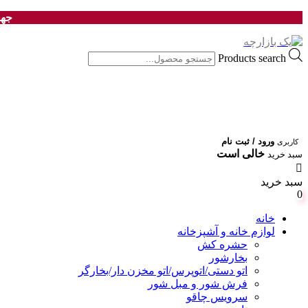
جهت
Products search
ورود / ثبت نام
کاربری
خالی است
سبد خرید
سبد خرید
0
خانه
لوازم خانه و آشپزخانه
حشره کش
بخارشور
اتو دستی/اتوپرس/اتو مخزن دار/بخارگر
فرش شور و مبل شور
سرویس چاقو