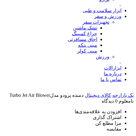
ابزار سلامت و طبی
ورزش و سفر
تجهیزات سفر
تشک ماشین
چراغ کمپینگ
اجاق مسافرتی
مینی پنکه
مینی کولر
ورزش
ابزارالات
درباره ما
تماس با ما
یک بازارچه
کالای دیجیتال
دمنده پرودو مدلTurbo Jet Air Blower
نامعلوم
0 دیدگاه
افزودن به علاقه‌مندی‌ها
اشتراک گذاری
مرا مطلع کن
مقایسه