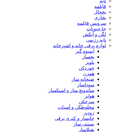
تابه
قابلمه
یخچال
بخاری
سرویس قابلمه
جا حبوبات
لگن و آبکش
تابه رژیمی
لوازم برقی خانه و اشپزخانه
آبمیوه گیر
یخساز
پلوپز
خوردکن
همزن
صبحانه ساز
سوداساز
ساندویچ ساز و اسنکساز
هواپز
سرخکن
مخلوطکن و آسیاب
زودپز
چایساز و کتری برقی
بستنی ساز
پفیلاساز