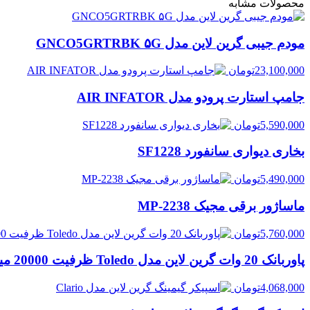
محصولات مشابه
مودم جیبی گرین لاین مدل GNCO5GRTRBK ۵G
23,100,000
تومان
جامپ استارت پرودو مدل AIR INFATOR
5,590,000
تومان
بخاری دیواری سانفورد SF1228
5,490,000
تومان
ماساژور برقی مجیک MP-2238
5,760,000
تومان
پاوربانک 20 وات گرین لاین مدل Toledo ظرفیت 20000 میلی آمپر ساعت
4,068,000
تومان