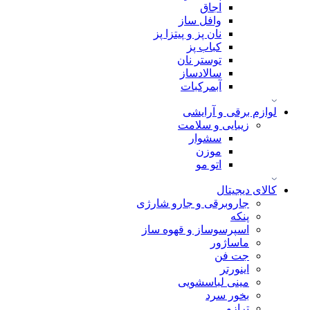
اجاق
وافل ساز
نان پز و پیتزا پز
کباب پز
توستر نان
سالادساز
آبمرکبات
لوازم برقی و آرایشی
زیبایی و سلامت
سشوار
موزن
اتو مو
کالای دیجیتال
جاروبرقی و جارو شارژی
پنکه
اسپرسوساز و قهوه ساز
ماساژور
جت فن
اینورتر
مینی لباسشویی
بخور سرد
ترازو