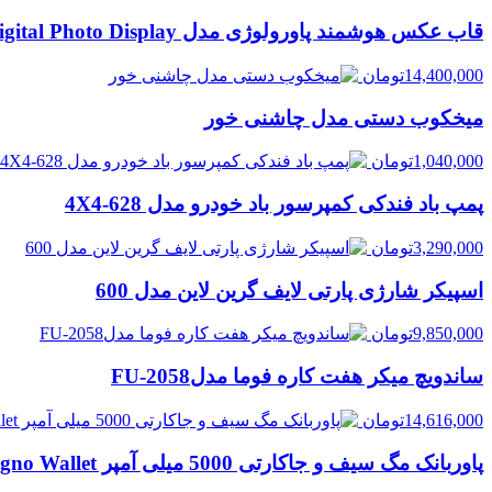
قاب عکس هوشمند پاورولوژی مدل Powerology 7” Smart Frame Digital Photo Display
14,400,000
تومان
میخکوب دستی مدل چاشنی خور
1,040,000
تومان
پمپ باد فندکی کمپرسور باد خودرو مدل 628-4X4
3,290,000
تومان
اسپیکر شارژی پارتی لایف گرین لاین مدل 600
9,850,000
تومان
ساندویچ میکر هفت کاره فوما مدلFU-2058
14,616,000
تومان
پاوربانک مگ سیف و جاکارتی 5000 میلی آمپر Magno Wallet گرین لاین | Green Lion Magno Wallet 5000mAh