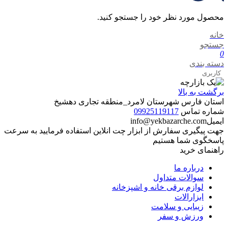
محصول مورد نظر خود را جستجو کنید.
خانه
جستجو
0
دسته بندی
کاربری
برگشت به بالا
استان فارس شهرستان لامرد_منطقه تجاری دهشیخ
شماره تماس
09925119117
ایمیل
info@yekbazarche.com
جهت پیگیری سفارش از ابزار چت انلاین استفاده فرمایید به سرعت
پاسخگوی شما هستیم
راهنمای خرید
درباره ما
سوالات متداول
لوازم برقی خانه و اشپزخانه
ابزارالات
زیبایی و سلامت
ورزش و سفر