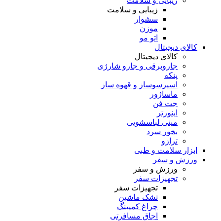
زیبایی و سلامت
زیبایی و سلامت
سشوار
موزن
اتو مو
کالای دیجیتال
کالای دیجیتال
جاروبرقی و جارو شارژی
پنکه
اسپرسوساز و قهوه ساز
ماساژور
جت فن
اینورتر
مینی لباسشویی
بخور سرد
ترازو
ابزار سلامت و طبی
ورزش و سفر
ورزش و سفر
تجهیزات سفر
تجهیزات سفر
تشک ماشین
چراغ کمپینگ
اجاق مسافرتی