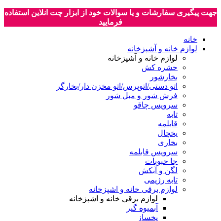
جهت پیگیری سفارشات و یا سوالات خود از ابزار چت انلاین استفاده
فرمایید
خانه
لوازم خانه و آشپزخانه
لوازم خانه و آشپزخانه
حشره کش
بخارشور
اتو دستی/اتوپرس/اتو مخزن دار/بخارگر
فرش شور و مبل شور
سرویس چاقو
تابه
قابلمه
یخچال
بخاری
سرویس قابلمه
جا حبوبات
لگن و آبکش
تابه رژیمی
لوازم برقی خانه و اشپزخانه
لوازم برقی خانه و اشپزخانه
آبمیوه گیر
یخساز