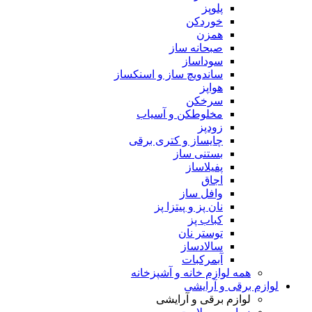
پلوپز
خوردکن
همزن
صبحانه ساز
سوداساز
ساندویچ ساز و اسنکساز
هواپز
سرخکن
مخلوطکن و آسیاب
زودپز
چایساز و کتری برقی
بستنی ساز
پفیلاساز
اجاق
وافل ساز
نان پز و پیتزا پز
کباب پز
توستر نان
سالادساز
آبمرکبات
همه لوازم خانه و آشپزخانه
لوازم برقی و آرایشی
لوازم برقی و آرایشی